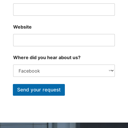
*
Website
*
N
a
m
e
Where did you hear about us?
Send your request