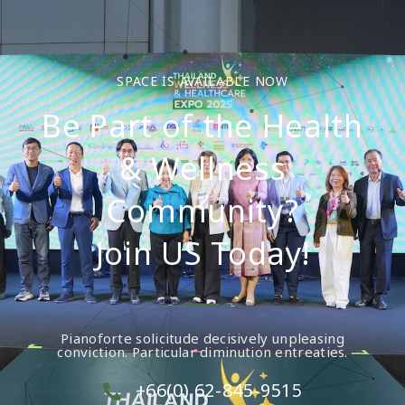
SPACE IS AVAILABLE NOW
Be Part of the Health
& Wellness
Community?
Join US Today!
Pianoforte solicitude decisively unpleasing
conviction. Particular diminution entreaties.
+66(0) 62-845-9515