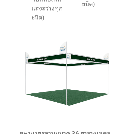
ชนิด)
แสงสว่างทุก
ชนิด)
คูหามาตรฐานขนาด 36 ตารางเมตร