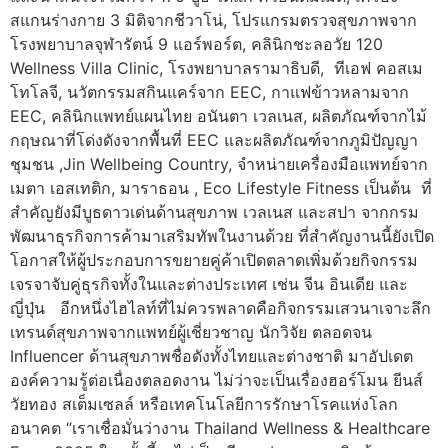
สแกนร่างกาย 3 มิติจากชีวาโน่, โปรแกรมตรวจสุขภาพจาก
โรงพยาบาลจุฬารัตน์ 9 แอร์พอร์ต, คลินิกชะลอวัย 120
Wellness Villa Clinic, โรงพยาบาลรามาธิบดี, ทีเอฟ คอสเม
โทโลจี, นวัตกรรมสกินแคร์จาก EEC, กาแฟข้าวหลามจาก
EEC, คลินิกแพทย์แผนไทย อนันตา เวลเนส, ผลิตภัณฑ์จากไม้
กฤษณาที่โด่งดังจากพื้นที่ EEC และผลิตภัณฑ์จากภูมิปัญญา
ชุมชน ,Jin Wellbeing Country, จำหน่ายเครื่องมือแพทย์จาก
เมตา เอสเทติก, มาราธอน , Eco Lifestyle Fitness เป็นต้น ที่
สำคัญยังมีบูธดาวเด่นด้านสุขภาพ เวลเนส และสปา จากกรม
พัฒนาธุรกิจการค้ามาเสริมทัพในงานด้วย ที่สำคัญงานนี้ยังเปิด
โอกาสให้ผู้ประกอบการขยายคู่ค้าเปิดตลาดเพิ่มด้วยกิจกรรม
เจรจาจับคู่ธุรกิจทั้งในและต่างประเทศ เช่น จีน อินเดีย และ
ญี่ปุ่น อีกหนึ่งไฮไลท์ที่ไม่ควรพลาดคือกิจกรรมเสวนาเจาะลึก
เทรนด์สุขภาพจากแพทย์ผู้เชี่ยวชาญ นักวิจัย ตลอดจน
Influencer ด้านสุขภาพชื่อดังทั้งไทยและต่างชาติ มาอัปเดต
องค์ความรู้ต่อเนื่องตลอดงาน ไม่ว่าจะเป็นเรื่องฮอร์โมน ยีนส์
วัยทอง สเต็มเซลล์ หรือเทคโนโลยีการรักษาโรคแห่งโลก
อนาคต “เราเชื่อมั่นว่างาน Thailand Wellness & Healthcare